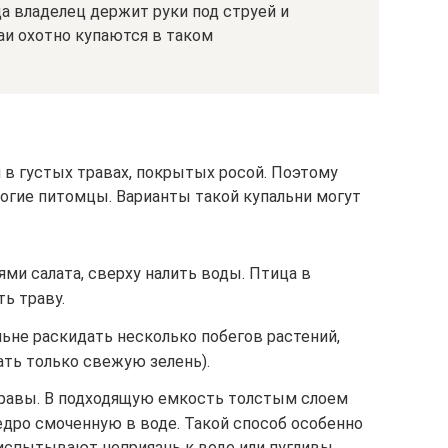
 владелец держит руки под струей и
аи охотно купаются в таком
 в густых травах, покрытых росой. Поэтому
огие питомцы. Варианты такой купальни могут
ми салата, сверху налить воды. Птица в
ь траву.
льне раскидать несколько побегов растений,
ать только свежую зелень).
травы. В подходящую емкость толстым слоем
дро смоченную в воде. Такой способ особенно
 испытывают неприязнь к воде или пугливы.