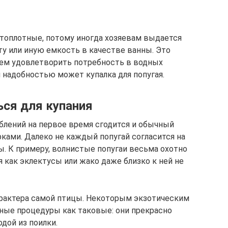
стоплотные, потому иногда хозяевам выдается
ту или иную емкость в качестве ванны. Это
ем удовлетворить потребность в водных
й надобностью может купалка для попугая.
ся для купания
лений на первое время сгодится и обычный
рками. Далеко не каждый попугай согласится на
. К примеру, волнистые попугаи весьма охотно
я как эклектусы или жако даже близко к ней не
арактера самой птицы. Некоторым экзотическим
нные процедуры как таковые: они прекрасно
дой из поилки.