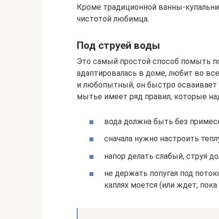
Кроме традиционной ванны-купальни,
чистотой любимца.
Под струей воды
Это самый простой способ помыть поп
адаптировалась в доме, любит во вс
и любопытный, он быстро осваивает к
мытье имеет ряд правил, которые на
вода должна быть без примесе
сначала нужно настроить тепл
напор делать слабый, струя д
не держать попугая под поток
каплях моется (или ждет, пока