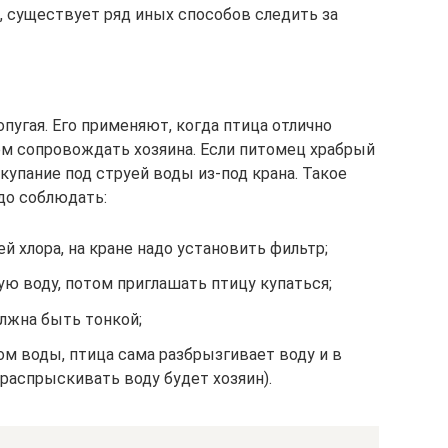
 существует ряд иных способов следить за
угая. Его применяют, когда птица отлично
ем сопровождать хозяина. Если питомец храбрый
упание под струей воды из-под крана. Такое
до соблюдать:
й хлора, на кране надо установить фильтр;
ую воду, потом приглашать птицу купаться;
олжна быть тонкой;
ом воды, птица сама разбрызгивает воду и в
 распрыскивать воду будет хозяин).