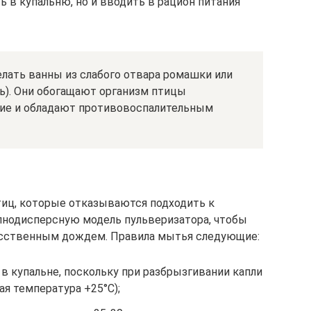
 в купальню, но и вводить в рацион питания
лать ванны из слабого отвара ромашки или
ь). Они обогащают организм птицы
ие и обладают противовоспалительным
тиц, которые отказываются подходить к
упнодисперсную модель пульверизатора, чтобы
кусственным дождем. Правила мытья следующие:
 в купальне, поскольку при разбрызгивании капли
я температура +25°С);