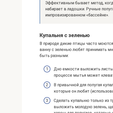
Эффективным бывает метод, когда
набирает в ладошки. Ручные попуг
импровизированном «бассейне».
Купальня с зеленью
В природе дикие птицы часто моются
ванну с зеленью любят принимать мн
быть разными:
Дно емкости выложить листья
процессе мытья может клеват
В привычной для попугая купа
которые он любит (использов
Сделать купальню только из 
выложить молодую зелень, ще
хорош для попугаев, которые