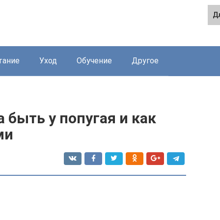
Д
тание
Уход
Обучение
Другое
 быть у попугая и как
ми