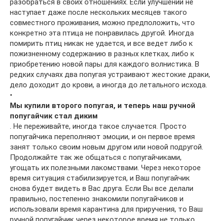
разобраться в своих отношениях. Если улучшений не
наступает даже после нескольких месяцев такого
совместного проживания, можно предположить, что
конкретно эта птица не понравилась другой. Иногда
помирить птиц никак не удается, и все ведет либо к
пожизненному содержанию в разных клетках, либо к
приобретению новой пары для каждого волнистика. В
редких случаях два попугая устраивают жестокие драки,
дело доходит до крови, а иногда до летального исхода.
•
Мы купили второго попугая, и теперь наш ручной
попугайчик стал диким
. Не переживайте, иногда такое случается. Просто
попугайчика переполняют эмоции, и он первое время
занят только своим новым другом или новой подругой.
Продолжайте так же общаться с попугайчиками,
угощать их полезными лакомствами. Через некоторое
время ситуация стабилизируется, и Ваш попугайчик
снова будет видеть в Вас друга. Если Вы все делали
правильно, постепенно знакомили попугайчиков и
использовали время карантина для приручения, то Ваш
ручной попугайчик через некоторое время не только