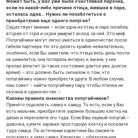
Может быть, у Вас уже была счастливая парочка,
если по какой-либо причине птица, жившая в паре,
осталась одна… Нужно ли позаботиться о
приобретении еще одного попугая?
Существует мнение – если одна из птиц в паре погибла,
вторая от горя и скуки умирает вслед за ней. Это миф.
Попугайчики могут легко ужиться в одиночестве после
гибели партнера. Но это делать крайне нежелательно,
особенно, если Вы заметили, что птица весь день почти
не шевелится, она потеряла интерес к жизни, у нее
пропал аппетит (и такое состояние длится уже долгое
время) – это должно быть сигналом о том, что
попугайчику нужно приобрести друга. В любом случае,
наш совет – найти попугайчику пару, чтобы птичка не
скучала в одиночестве. •
Каковы правила знакомства попугайчиков?
Принято подселять самку к самцу. То есть, если у Вас
есть мальчик, приобретите заранее большую клетку на
двоих и переселите его туда. Если Ваш первый попугай –
девочка, купите заранее просторную клетку и поселите
туда самца. По истечении карантина Вы сможете
подселить к нему самку. Карантин – обязательная