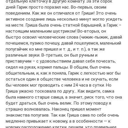
отдельную клеточку в другую комнату. За эти сорок
дней Гарик просто поразил нас. Во-первых, своим
поведением. Как же он отличался от Гриши! Это очень
активное создание лишь несколько минут могло усидеть
на месте. Гриша была очень статной барышней, а Гарик –
настоящим маленьким шустриком! Во-вторых, он
быстро освоил человеческие слова (чижик-пыжик, давай
почешемся, пузико почешу, давай поцелуемся, маленький
попугайчик ко мне пришел и т. д., и т. п.), а так же
различные звуки. В-третьих, он был ручным и
приставучим – с удовольствием давал себя почесать,
сидел на руках, кормил пальцы. В общем, был очень
общительным, и, как я поняла, Гарик с легкостью мог бы
остаться один в обществе человека и не скучать, если
бы человек мог проводить с ним 24 часа в сутки. Но
Гриша ужасно тосковала по другу… Как видите, самка
была намного старше самца, а значит, риск того, что она
будет драться, был очень велик. По этому поводу я
страшно волновалась. Наконец пришел момент
знакомства попугаев. Так как Гриша сама по себе очень
медленно привыкает к новому, а в особенности — к
новому расположению клетки, решили, что правильнее