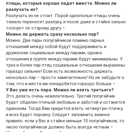
птицы, которые хорошо ладят вместе. Можно ли
разлучать их?
Разлучать их не стоит. Порой однополые птицы очень
тяжело переносят разлуку, и после даже в стайке сильно
тоскуют по старому другу. •
Можно ли держать сразу несколько пар?
Можно. Две пары попугайчиков помимо парных
отношений между собой будут поддерживать и
дружеские социальные между парами, однако
отношения в группе между парами будут минимальны. У
трех и более пар птиц социальные отношения выражены
гораздо сильнее! Если есть возможность держать
несколько пар – просто замечательно! Но не забудьте о
том, что и места им понадобится гораздо больше. •
У Вас уже есть пара. Можно ли взять третьего?
Это делать очень нежелательно. Третий попугайчик
будет обделен птичьей любовью и заботой и останется
одиноким. Тогда Вам придется взять четвертую птичку,
и всех будет поровну. Следует запомнить важное
правило: если у Вас в стайке меньше 10 попугайчиков, то
число попугайчиков должно быть всегда четным. •