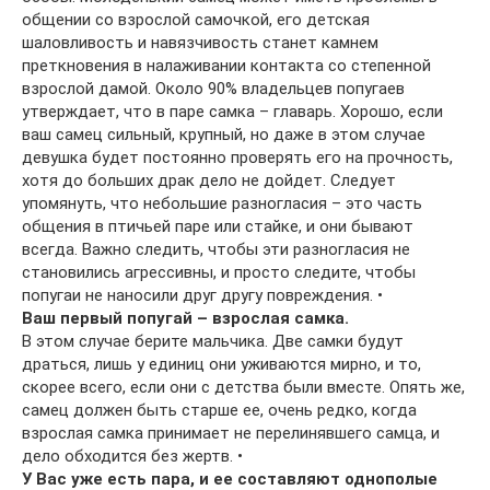
общении со взрослой самочкой, его детская
шаловливость и навязчивость станет камнем
преткновения в налаживании контакта со степенной
взрослой дамой. Около 90% владельцев попугаев
утверждает, что в паре самка – главарь. Хорошо, если
ваш самец сильный, крупный, но даже в этом случае
девушка будет постоянно проверять его на прочность,
хотя до больших драк дело не дойдет. Следует
упомянуть, что небольшие разногласия – это часть
общения в птичьей паре или стайке, и они бывают
всегда. Важно следить, чтобы эти разногласия не
становились агрессивны, и просто следите, чтобы
попугаи не наносили друг другу повреждения. •
Ваш первый попугай – взрослая самка.
В этом случае берите мальчика. Две самки будут
драться, лишь у единиц они уживаются мирно, и то,
скорее всего, если они с детства были вместе. Опять же,
самец должен быть старше ее, очень редко, когда
взрослая самка принимает не перелинявшего самца, и
дело обходится без жертв. •
У Вас уже есть пара, и ее составляют однополые