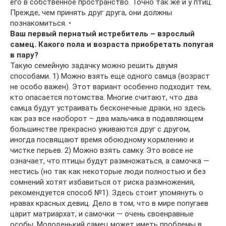
его в собственное пространство. Точно так же и у птиц.
Прежде, чем принять друг друга, они должны
познакомиться. •
Ваш первый пернатый истребитель – взрослый
самец. Какого пола и возраста приобретать попугая
в пару?
Такую семейную задачку можно решить двумя
способами. 1) Можно взять еще одного самца (возраст
не особо важен). Этот вариант особенно подходит тем,
кто опасается потомства. Многие считают, что два
самца будут устраивать бесконечные драки, но здесь
как раз все наоборот – два мальчика в подавляющем
большинстве прекрасно уживаются друг с другом,
иногда посвящают время обоюдному кормлению и
чистке перьев. 2) Можно взять самку. Это вовсе не
означает, что птицы будут размножаться, а самочка —
нестись (но так как некоторые люди полностью и без
сомнений хотят избавиться от риска размножения,
рекомендуется способ №1). Здесь стоит упомянуть о
нравах красных девиц. Дело в том, что в мире попугаев
царит матриархат, и самочки — очень своенравные
особы. Молоденький самец может иметь проблемы в