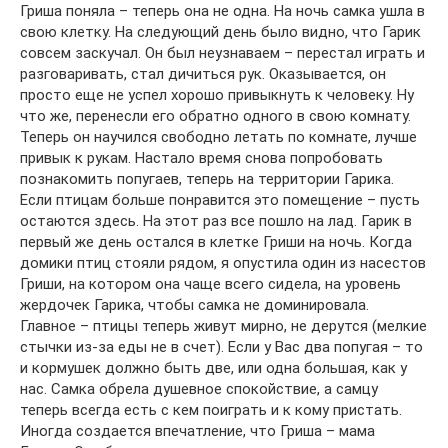
Гриша поняла – теперь она не одна. На ночь самка ушла в
свою клетку. На следующий день было видно, что Гарик
совсем заскучал. Он был неузнаваем – перестал играть и
разговаривать, стал дичиться рук. Оказывается, он
просто еще не успел хорошо привыкнуть к человеку. Ну
что же, перенесли его обратно одного в свою комнату.
Теперь он научился свободно летать по комнате, лучше
привык к рукам. Настало время снова попробовать
познакомить попугаев, теперь на территории Гарика.
Если птицам больше понравится это помещение – пусть
остаются здесь. На этот раз все пошло на лад. Гарик в
первый же день остался в клетке Гриши на ночь. Когда
домики птиц стояли рядом, я опустила один из насестов
Гриши, на котором она чаще всего сидела, на уровень
жердочек Гарика, чтобы самка не доминировала.
Главное – птицы теперь живут мирно, не дерутся (мелкие
стычки из-за еды не в счет). Если у Вас два попугая – то
и кормушек должно быть две, или одна большая, как у
нас. Самка обрела душевное спокойствие, а самцу
теперь всегда есть с кем поиграть и к кому пристать.
Иногда создается впечатление, что Гриша – мама