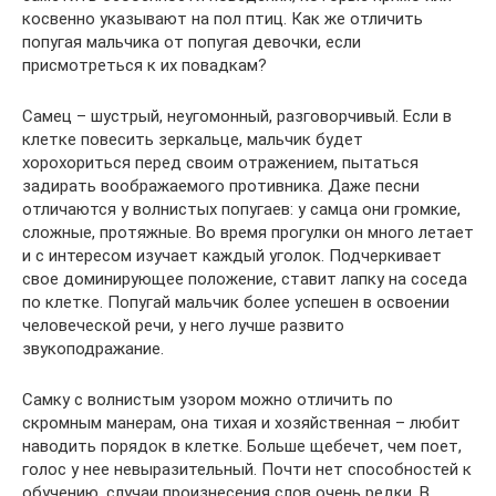
косвенно указывают на пол птиц. Как же отличить
попугая мальчика от попугая девочки, если
присмотреться к их повадкам?
Самец – шустрый, неугомонный, разговорчивый. Если в
клетке повесить зеркальце, мальчик будет
хорохориться перед своим отражением, пытаться
задирать воображаемого противника. Даже песни
отличаются у волнистых попугаев: у самца они громкие,
сложные, протяжные. Во время прогулки он много летает
и с интересом изучает каждый уголок. Подчеркивает
свое доминирующее положение, ставит лапку на соседа
по клетке. Попугай мальчик более успешен в освоении
человеческой речи, у него лучше развито
звукоподражание.
Самку с волнистым узором можно отличить по
скромным манерам, она тихая и хозяйственная – любит
наводить порядок в клетке. Больше щебечет, чем поет,
голос у нее невыразительный. Почти нет способностей к
обучению, случаи произнесения слов очень редки. В