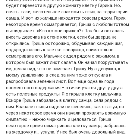
будет перенести в другую комнату клетку Гарика. Но,
опять-таки, желательнее знакомить птиц на территории
самца. И вот их жилища находятся совсем рядом. Гарик
некоторое время осматривается, Гриша с любопытством
выглядывает: «Кто ко мне пришел?» Так бы и осталась
висеть девочка на стене клетки, если бы дверца не
открылись. Гриша осторожно, обдумывая каждый шаг,
подкрадывалась к клетке товарища, внимательно
осматривала его. Мальчик сидел рядом с зажимом, в
котором был зажат лист салата. Он начал похрустывать
им, делая вид, что не замечает Гришу. Ну а девушка, к
моему удивлению, в след за ним тоже откусила и
распробовала зеленый лист. Вот еще одна выгода
совместного содержания – птички учатся друг у друга
есть полезные продукты. Я открыла клетку мальчика.
Вскоре Гриша забралась в клетку самца, села рядом с
ним. Вначале птицы сидели не шевелясь, как статуи, но
через некоторое время они начали проявлять взаимную
симпатию – нежно чирикать и целоваться. Гриша
некоторое время осматривала клетку самца, забралась
на жердочку и… уснула. У нее был очень довольный вид,