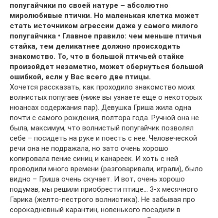
попугайчики по своей натуре – абсолютно
миролюбивые птички. Но маленькая клетка может
стать источником агрессии даже у самого милого
попугайчика • Главное правило: чем меньше птичья
стайка, тем деликатнее должно происходить
знакомство. То, что в большой птичьей стайке
произойдет незаметно, может обернуться большой
ошибкой, если у Вас всего две птицы.
Хочется рассказать, как проходило знакомство моих
волнистых попугаев (ниже вы узнаете еще о некоторых
нюансах содержания пар). Девушка Гриша жила одна
почти с самого рождения, полтора года. Ручной она не
была, максимум, что волнистый попугайчик позволял
себе – посидеть на руке и поесть с нее. Человеческой
речи она не подражала, но зато очень хорошо
копировала пение синиц и канареек. И хоть с ней
проводили много времени (разговаривали, играли), было
видно – Гриша очень скучает. И вот, очень хорошо
подумав, мы решили приобрести птице… 3-х месячного
Гарика (желто-пестрого волнистика). Не забывая про
сорокадневный карантин, новенького посадили в