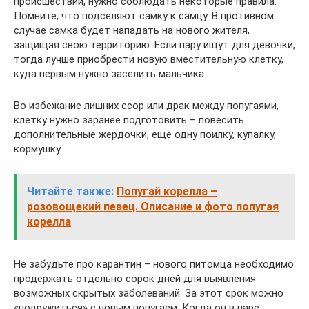
происшествий, нужно соблюдать некоторые правила.
Помните, что подселяют самку к самцу. В противном
случае самка будет нападать на нового жителя,
защищая свою территорию. Если пару ищут для девочки,
тогда лучше приобрести новую вместительную клетку,
куда первым нужно заселить мальчика.
Во избежание лишних ссор или драк между попугаями,
клетку нужно заранее подготовить – повесить
дополнительные жердочки, еще одну поилку, купалку,
кормушку.
Читайте также:
Попугай корелла –
розовощекий певец. Описание и фото попугая
корелла
Не забудьте про карантин – нового питомца необходимо
продержать отдельно сорок дней для выявления
возможных скрытых заболеваний. За этот срок можно
«подружиться» с новым попугаем. Когда он в паре,