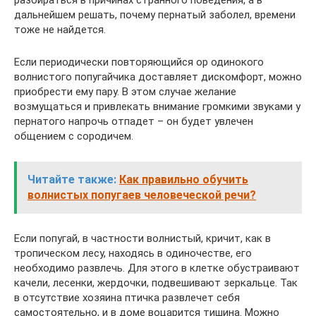
разбираться в причинах странного поведения, а в
дальнейшем решать, почему пернатый заболел, времени
тоже не найдется.
Если периодически повторяющийся ор одинокого
волнистого попугайчика доставляет дискомфорт, можно
приобрести ему пару. В этом случае желание
возмущаться и привлекать внимание громкими звуками у
пернатого напрочь отпадет – он будет увлечен
общением с сородичем.
Читайте также:
Как правильно обучить
волнистых попугаев человеческой речи?
Если попугай, в частности волнистый, кричит, как в
тропическом лесу, находясь в одиночестве, его
необходимо развлечь. Для этого в клетке обустраивают
качели, лесенки, жердочки, подвешивают зеркальце. Так
в отсутствие хозяина птичка развлечет себя
самостоятельно, и в доме воцарится тишина. Можно