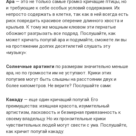
Ара
— это не только самые громко кричащие птицы, но
и требующие к себе особых условий содержания. Их
непросто содержать в клетке, так как в ней всегда есть
риск повредить красивое оперение длинного хвоста и
крыльев. К тому же мощным клювом эти пернатые
обожают разгрызать все подряд. Послушайте, как
может кричать попугай ара и подумайте, сможете ли вы
на протяжении долгих десятилетий слушать эту
«музыку»:
Солнечные аратинги
по размерам значительно меньше
ара, но по громкости им не уступают. Крики этих
попугаев могут быть слышны на расстоянии двух и
более километров. Не верите? Послушайте сами:
Какаду
— еще один кричащий попугай. Его
преимущества: изящная красота, изумительный
артистизм, ласковость и безмерная привязанность к
своему владельцу. Но их пронзительные крики
чувствительных людей могут свести с ума. Послушайте,
как кричит попугай какаду: