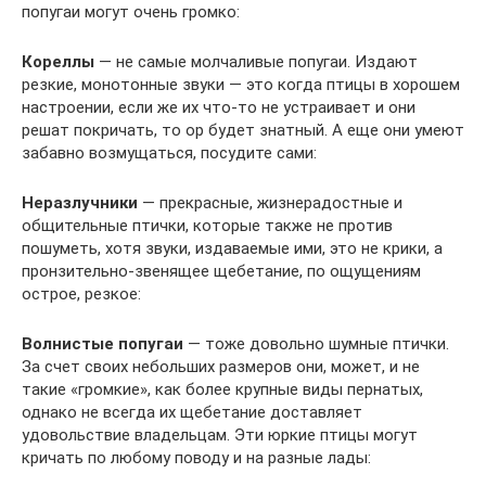
попугаи могут очень громко:
Кореллы
— не самые молчаливые попугаи. Издают
резкие, монотонные звуки — это когда птицы в хорошем
настроении, если же их что-то не устраивает и они
решат покричать, то ор будет знатный. А еще они умеют
забавно возмущаться, посудите сами:
Неразлучники
— прекрасные, жизнерадостные и
общительные птички, которые также не против
пошуметь, хотя звуки, издаваемые ими, это не крики, а
пронзительно-звенящее щебетание, по ощущениям
острое, резкое:
Волнистые попугаи
— тоже довольно шумные птички.
За счет своих небольших размеров они, может, и не
такие «громкие», как более крупные виды пернатых,
однако не всегда их щебетание доставляет
удовольствие владельцам. Эти юркие птицы могут
кричать по любому поводу и на разные лады: