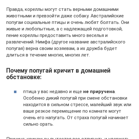
Правда, кореллы могут стать верными домашними
животными и превзойти даже собаку. Австралийские
попугаи социальные птицы и очень любят болтать. Они
живые и любопытные, а с надлежащей подготовкой,
пение кореллы предоставить много веселья и
развлечений. Нимфа (другое название австралийского
попугая) верна своим хозяевам, а их дружба будет
длиться в течение многих, многих лет.
Почему попугай кричит в домашней
обстановке:
птица у вас недавно и еще
не приручена
.
Особенно дикий попугай при смене обстановки
находится в сильном стрессе, малейший звук или
ваше резкое перемещение по комнате могут
очень его напугать. От страха попугай начинает
сильно орать.
Причина: криком он пытается вас отпугнуть и удержать