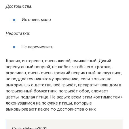
Достоинства:
Их очень мало
Недостатки:
Не перечислить
Красив, интересен, очень живой, смышлёный. Дикий
перепуганный попугай, не любит чтобы его трогали,
агресивен, очень очень громкий неприятный на слух визг,
не поддаётся никакому приручению, если только не
выкормышь с детства, всё грызёт, превратит ваш дом в
погрызанный бомжатник. погрызёт обои, сломает
цветы, подлая птица. Не верьте всем этим «оптимистам»
лохонувшимся на покупке птицы, которые
выковыривают какие то достоинства о них.
СофьяМилая2001