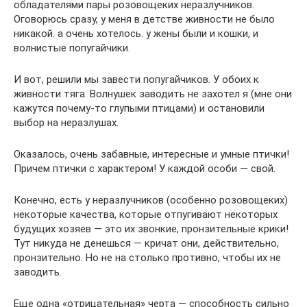
обладателями пары розовощеких неразлучников.
Оговорюсь сразу, у меня в детстве живности не было
никакой. а очень хотелось. у жены были и кошки, и
волнистые попугайчики.
И вот, решили мы завести попугайчиков. У обоих к
живности тяга. Волнушек заводить не захотел я (мне они
кажутся почему-то глупыми птицами) и остановили
выбор на неразлушах.
Оказалось, очень забавные, интересные и умные птички!
Причем птички с характером! У каждой особи — свой.
Конечно, есть у неразлучников (особенно розовощеких)
некоторые качества, которые отпугивают некоторых
будущих хозяев — это их звонкие, пронзительные крики!
Тут никуда не денешься — кричат они, действительно,
пронзительно. Но не на столько противно, чтобы их не
заводить.
Еще одна «отрицательная» черта — способность сильно