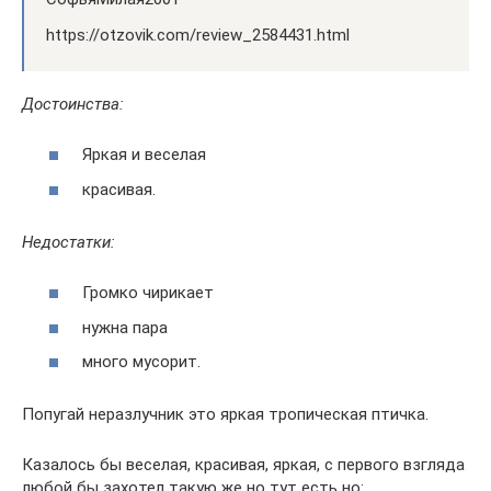
https://otzovik.com/review_2584431.html
Достоинства:
Яркая и веселая
красивая.
Недостатки:
Громко чирикает
нужна пара
много мусорит.
Попугай неразлучник это яркая тропическая птичка.
Казалось бы веселая, красивая, яркая, с первого взгляда
любой бы захотел такую же но тут есть но: