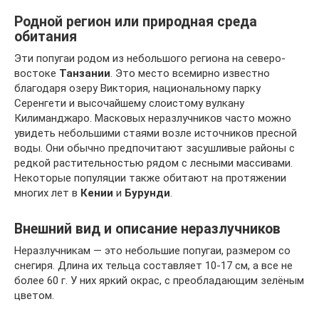
Родной регион или природная среда
обитания
Эти попугаи родом из небольшого региона на северо-
востоке
Танзании
. Это место всемирно известно
благодаря озеру Виктория, национальному парку
Серенгети и высочайшему слоистому вулкану
Килиманджаро. Масковых неразлучников часто можно
увидеть небольшими стаями возле источников пресной
воды. Они обычно предпочитают засушливые районы с
редкой растительностью рядом с лесными массивами.
Некоторые популяции также обитают на протяжении
многих лет в
Кении
и
Бурунди
.
Внешний вид и описание неразлучников
Неразлучникам — это небольшие попугаи, размером со
снегиря. Длина их тельца составляет 10-17 см, а все не
более 60 г. У них яркий окрас, с преобладающим зелёным
цветом.