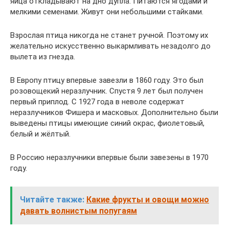
яйца откладывают на дно дупла. Питаются ягодами и
мелкими семенами. Живут они небольшими стайками.
Взрослая птица никогда не станет ручной. Поэтому их
желательно искусственно выкармливать незадолго до
вылета из гнезда.
В Европу птицу впервые завезли в 1860 году. Это был
розовощекий неразлучник. Спустя 9 лет был получен
первый приплод. С 1927 года в неволе содержат
неразлучников Фишера и масковых. Дополнительно были
выведены птицы имеющие синий окрас, фиолетовый,
белый и жёлтый.
В Россию неразлучники впервые были завезены в 1970
году.
Читайте также:
Какие фрукты и овощи можно
давать волнистым попугаям