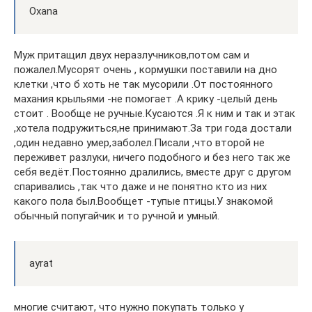
Oxana
Муж притащил двух неразлучников,потом сам и
пожалел.Мусорят очень , кормушки поставили на дно
клетки ,что б хоть не так мусорили .От постоянного
махания крыльями -не помогает .А крику -целый день
стоит . Вообще не ручные.Кусаются .Я к ним и так и этак
,хотела подружиться,не принимают.За три года достали
,один недавно умер,заболел.Писали ,что второй не
переживет разлуки, ничего подобного и без него так же
себя ведёт.Постоянно дралились, вместе друг с другом
спаривались ,так что даже и не понятно кто из них
какого пола был.Вообщет -тупые птицы.У знакомой
обычный попугайчик и то ручной и умный.
ayrat
многие считают, что нужно покупать только у