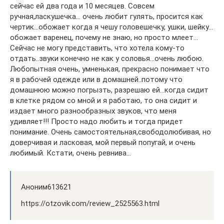
сейчас ей два года и 10 месяцев. Совсем
ручная,ласкушечка… очень любит гулять, просится как
чертик…обожает когда я чешу головешечку, ушки, шейку…
обожает варенец, почему не знаю, но просто млеет…
Сейчас не могу представить, что хотела кому-то
отдать..звуки конечно не как у соловья…очень любою.
Любопытная очень, умненькая, прекрасно понимает что
я в рабочей одежде или в домашней..потому что
домашнюю можно погрызть, разрешаю ей…когда сидит
в клетке рядом со мной и я работаю, то она сидит и
издает много разнообразных звуков, что меня
удивляет!!! Просто надо любить и тогда придет
понимание. Очень самостоятельная,свободолюбивая, но
доверчивая и ласковая, мой первый попугай, и очень
любимый. Кстати, очень ревнива…
Аноним613621
https://otzovik.com/review_2525563.html