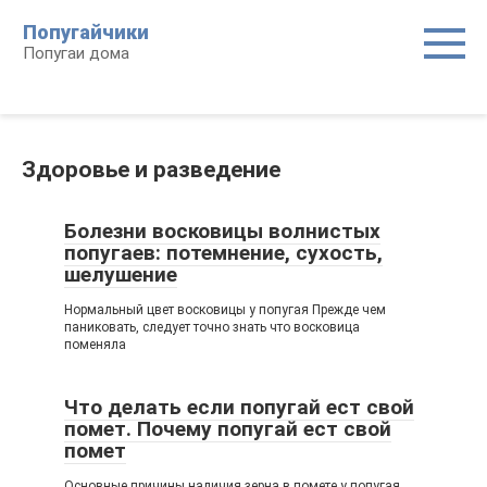
Перейти
Попугайчики
к
Попугаи дома
контенту
Здоровье и разведение
Болезни восковицы волнистых
попугаев: потемнение, сухость,
шелушение
Нормальный цвет восковицы у попугая Прежде чем
паниковать, следует точно знать что восковица
поменяла
Что делать если попугай ест свой
помет. Почему попугай ест свой
помет
Основные причины наличия зерна в помете у попугая