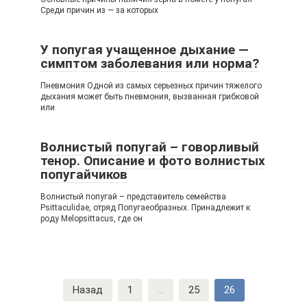
Среди причин из — за которых
У попугая учащенное дыхание —
симптом заболевания или норма?
Пневмония Одной из самых серьезных причин тяжелого
дыхания может быть пневмония, вызванная грибковой
или
Волнистый попугай – говорливый
тенор. Описание и фото волнистых
попугайчиков
Волнистый попугай – представитель семейства
Psittaculidae, отряд Попугаеобразных. Принадлежит к
роду Melopsittacus, где он
Навигация
Назад
1
...
25
26
по