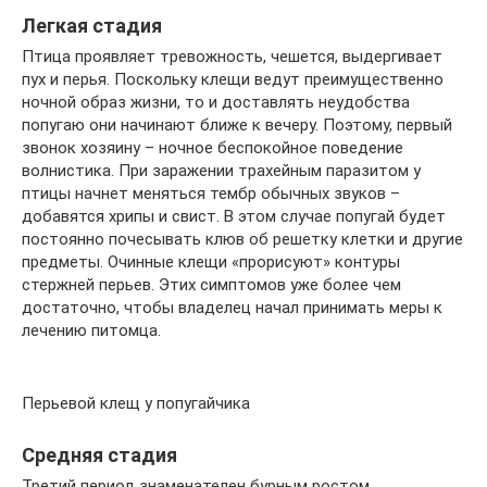
Легкая стадия
Птица проявляет тревожность, чешется, выдергивает
пух и перья. Поскольку клещи ведут преимущественно
ночной образ жизни, то и доставлять неудобства
попугаю они начинают ближе к вечеру. Поэтому, первый
звонок хозяину – ночное беспокойное поведение
волнистика. При заражении трахейным паразитом у
птицы начнет меняться тембр обычных звуков –
добавятся хрипы и свист. В этом случае попугай будет
постоянно почесывать клюв об решетку клетки и другие
предметы. Очинные клещи «прорисуют» контуры
стержней перьев. Этих симптомов уже более чем
достаточно, чтобы владелец начал принимать меры к
лечению питомца.
Перьевой клещ у попугайчика
Средняя стадия
Третий период знаменателен бурным ростом