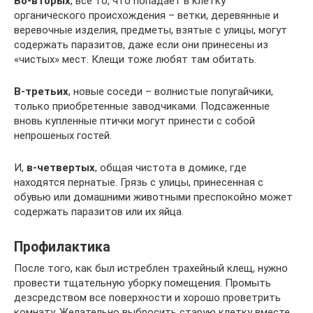
Во-вторых
, все то, что попадает в клетку
органического происхождения – ветки, деревянные и
веревочные изделия, предметы, взятые с улицы, могут
содержать паразитов, даже если они принесены из
«чистых» мест. Клещи тоже любят там обитать.
В-третьих
, новые соседи – волнистые попугайчики,
только приобретенные заводчиками. Подсаженные
вновь купленные птички могут принести с собой
непрошеных гостей.
И,
в-четвертых
, общая чистота в домике, где
находятся пернатые. Грязь с улицы, принесенная с
обувью или домашними животными преспокойно может
содержать паразитов или их яйца.
Профилактика
После того, как был истреблен трахейный клещ, нужно
провести тщательную уборку помещения. Промыть
дезсредством все поверхности и хорошо проветрить
комнату. Желательно выбросить старую клетку вместе