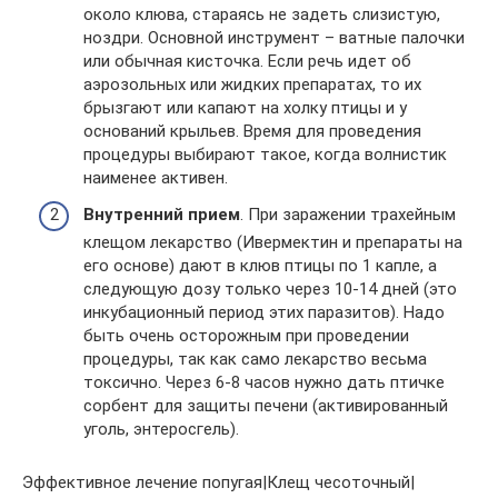
около клюва, стараясь не задеть слизистую,
ноздри. Основной инструмент – ватные палочки
или обычная кисточка. Если речь идет об
аэрозольных или жидких препаратах, то их
брызгают или капают на холку птицы и у
оснований крыльев. Время для проведения
процедуры выбирают такое, когда волнистик
наименее активен.
Внутренний прием
. При заражении трахейным
клещом лекарство (Ивермектин и препараты на
его основе) дают в клюв птицы по 1 капле, а
следующую дозу только через 10-14 дней (это
инкубационный период этих паразитов). Надо
быть очень осторожным при проведении
процедуры, так как само лекарство весьма
токсично. Через 6-8 часов нужно дать птичке
сорбент для защиты печени (активированный
уголь, энтеросгель).
Эффективное лечение попугая|Клещ чесоточный|