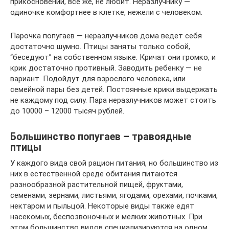
прикосновений, все же, не любит. Неразлучнику —
одиночке комфортнее в клетке, нежели с человеком.
Парочка попугаев — неразлучников дома ведет себя
достаточно шумно. Птицы заняты только собой,
“беседуют” на собственном языке. Кричат они громко, и
крик достаточно противный. Заводить ребенку — не
вариант. Подойдут для взрослого человека, или
семейной пары без детей. Постоянные крики выдержать
не каждому под силу. Пара неразлучников может стоить
до 10000 – 12000 тысяч рублей.
Большинство попугаев – травоядные
птицы
У каждого вида свой рацион питания, но большинство из
них в естественной среде обитания питаются
разнообразной растительной пищей, фруктами,
семенами, зернами, листьями, ягодами, орехами, почками,
нектаром и пыльцой. Некоторые виды также едят
насекомых, беспозвоночных и мелких животных. При
этом большинство видов специализируются на одном