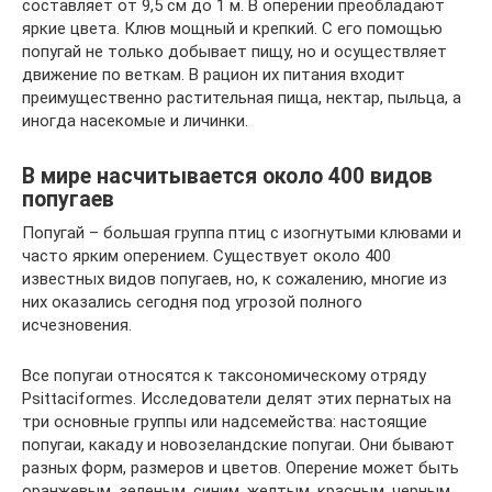
составляет от 9,5 см до 1 м. В оперении преобладают
яркие цвета. Клюв мощный и крепкий. С его помощью
попугай не только добывает пищу, но и осуществляет
движение по веткам. В рацион их питания входит
преимущественно растительная пища, нектар, пыльца, а
иногда насекомые и личинки.
В мире насчитывается около 400 видов
попугаев
Попугай – большая группа птиц с изогнутыми клювами и
часто ярким оперением. Существует около 400
известных видов попугаев, но, к сожалению, многие из
них оказались сегодня под угрозой полного
исчезновения.
Все попугаи относятся к таксономическому отряду
Psittaciformes. Исследователи делят этих пернатых на
три основные группы или надсемейства: настоящие
попугаи, какаду и новозеландские попугаи. Они бывают
разных форм, размеров и цветов. Оперение может быть
оранжевым, зеленым, синим, желтым, красным, черным,