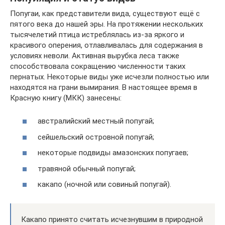
Попугаи, как представители вида, существуют ещё с
пятого века до нашей эры. На протяжении нескольких
тысячелетий птица истреблялась из-за яркого и
красивого оперения, отлавливалась для содержания в
условиях неволи. Активная вырубка леса также
способствовала сокращению численности таких
пернатых. Некоторые виды уже исчезли полностью или
находятся на грани вымирания. В настоящее время в
Красную книгу (МКК) занесены:
австралийский местный попугай;
сейшельский островной попугай;
некоторые подвиды амазонских попугаев;
травяной обычный попугай;
какапо (ночной или совиный попугай).
Какапо принято считать исчезнувшим в природной