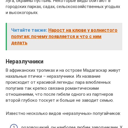
луга, окраины пустынь. Некоторые виды обитают в
городских парках, садах, сельскохозяйственных угодьях
и высокогорьях.
Читайте также:
Нарост на клюве у волнистого
попугая: почему появляется и что с ним
делать
Неразлучники
В африканских тропиках и на острове Мадагаскар живут
нахальные птички – неразлучники. Их название
происходит от красивой легенды: пара влюбленных
попугаев так крепко связана романтическими
отношениями, что после гибели одного из партнеров
второй глубоко тоскует и больше не заводит семью.
Известно несколько видов «неразлучных» попугайчиков:
розовощекий, он наиболее любим заводчиками. У