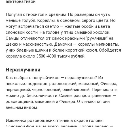
альтернативой.
Попугай относится к средним. По размерам он чуть
меньше голубя. Кореллы, в основном, серого цвета. Но
могут встречаться светло — желтые особи и цвета
слоновой кости. На голове у птиц смешной хохолок.
Самцы отличаются от самок красными “румянами” на
щеках и массивностью. Дамочки — кореллы мелковаты,
у них бледные щечки и более короткий хохол. Обойдется
корелла около 3500-4000 тысяч рублей.
Неразлучники
Как выбрать попугайчиков — неразлучников? Их
несколько подвидов: розовощекий, масковый, Фишера,
чернощекий, черноголовый, ошейниковый. Перечислять
можно до бесконечности. Самые распространенные —
розовощекий, масковый и Фишера. Отличаются они
внешним видом.
Изюминка розовощеких птичек в окрасе головы.
Основной фон, чаще всего, зеленый. Голова зелено —