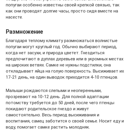
попугаи особенно известны своей крепкой связью, так
как они проводят долгие часы, просто сидя вместе на
насесте.
Размножение
Благодаря теплому климату размножаться волнистые
попугаи могут круглый год. Обычно выбирают период,
когда нет засухи, и природа цветет. Гнездиться
предпочитают в дуплах деревьев или в укромных местах
на широких ветвях. Самке не нужны подстилки, она
откладывает яйца на голую поверхность. Высиживает их
17-21 день, на один выводок приходится 4-10 птенцов.
Малыши рождаются слепыми и неоперенными,
прозревают на 10-12 день. Для полной адаптации
потомству требуется до 50 дней, после чего птенцы
покидают родительское гнездо и живут
самостоятельно. Весь период высиживания и
воспитания, самец заботится о своей семье. Носит еду и
воду, помогает самке растить молодняк.