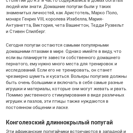
столетии до н.э. и часто содержались в домах богатых
людей или знати. Домашние попугаи были у таких
знаменитых личностей, как Аристотель, Марко Поло,
монарх Генрих VIII, королева Изабелла, Мария-
Антуанетта, Виктория, чета Вашингтон, Тедди Рузвельт
и Стивен Спилберг.
Сегодня попугаи остаются самыми популярными
домашними птахами в мире. Однако имейте в виду, что
если вы планируете завести собственного домашнего
пернатого, ему нужно много места для тренировок и
исследований. Если его не тренировать, он станет
чрезмерно шуметь и кусаться. Вольеры попугаев должны
быть очень большими и включать в себя самые разные
игрушки и материалы, которые они могут жевать и рвать.
Помимо умственного стимулирования в виде различных
игрушек и пазлов, эти птицы также нуждаются в
постоянном общении и ласке.
Конголезский длиннокрылый попугай
Эти африканские попугайчики встречаются в западной и