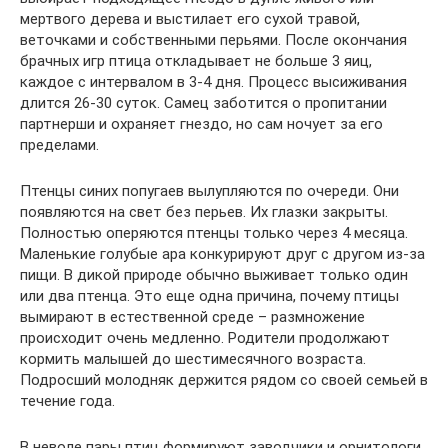
мертвого дерева и выстилает его сухой травой,
веточками и собственными перьями. После окончания
брачных игр птица откладывает не больше 3 яиц,
каждое с интервалом в 3-4 дня. Процесс высиживания
длится 26-30 суток. Самец заботится о пропитании
партнерши и охраняет гнездо, но сам ночует за его
пределами.
Птенцы синих попугаев вылупляются по очереди. Они
появляются на свет без перьев. Их глазки закрыты.
Полностью оперяются птенцы только через 4 месяца.
Маленькие голубые ара конкурируют друг с другом из-за
пищи. В дикой природе обычно выживает только один
или два птенца. Это еще одна причина, почему птицы
вымирают в естественной среде – размножение
происходит очень медленно. Родители продолжают
кормить малышей до шестимесячного возраста.
Подросший молодняк держится рядом со своей семьей в
течение года.
В неволе пары птиц формируют заводчики и орнитологи.