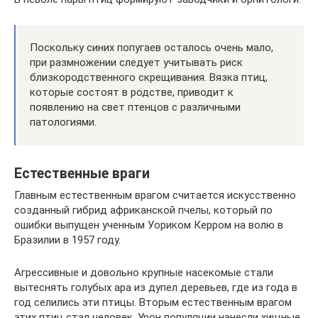
Поскольку синих попугаев осталось очень мало,
при размножении следует учитывать риск
близкородственного скрещивания. Вязка птиц,
которые состоят в родстве, приводит к
появлению на свет птенцов с различными
патологиями.
Естественные враги
Главным естественным врагом считается искусственно
созданный гибрид африканской пчелы, который по
ошибки выпущен ученным Уориком Керром на волю в
Бразилии в 1957 году.
Агрессивные и довольно крупные насекомые стали
вытеснять голубых ара из дупел деревьев, где из года в
год селились эти птицы. Вторым естественным врагом
этих птиц стал человек. Урон популяции нанесли хищные