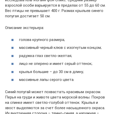
исследователь Иоганн фон Спикс. Средний размер
взрослой особи варьируется в пределах от 55 до 60 см.
Вес птицы не превышает 400 г. Размах крыльев синего
попугая достигает 50 см.
Описание экстерьера:
голова крупного размера;
массивный черный клюв с изогнутым концом;
радужка глаз светло-желтая;
лицо не оперено и имеет серый оттенок;
крылья большие – до 30 см в длину;
массивные лапы серого цвета.
Синий попугай может похвастать красивым окрасом.
Перья на груди и животе цвета морской волны. Покров
на спинке имеет светло-голубой оттенок. Крылья и
хвост выделяются за счет более насыщенного окраса.
Их внутренняя сторона – темно-синяя, а наружная –