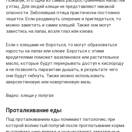
Пожалуй, это одна из самых распространенных напастей
у птиц. Для людей клещи не представляют никакой
опасности. Заболевшая птица практически постоянно
чешется. Если раздвинуть оперение и приглядеться, то
можно заметить и самих клещей. Также они могут
завестись на лапах, возле глаз или клюва.
Если с клещами не бороться, то могут образоваться
наросты на лапах или клюве. Бороться с этими
вредителями поможет вазелиновое или растительное
масло, которые будут перекрывать доступ к кислороду
и не позволять паразитам дышать, в результате чего
они будут гибнуть. Также можно использовать
аверсектиновую или новертиновую мазь.
Видео: клещи у попугая
Проталкивание еды
Под проталкиванием еды понимают патологию, при
которой волнистый попугай после проглатывания корма
вытягивает шею вперед и осуществляет зевательные