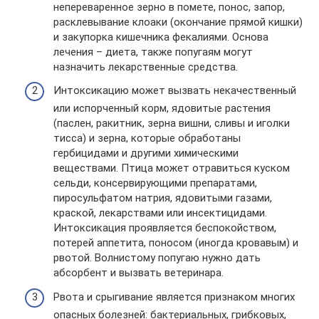
непереваренное зерно в помете, понос, запор,
расклевывание клоаки (окончание прямой кишки)
и закупорка кишечника фекалиями. Основа
лечения – диета, также попугаям могут
назначить лекарственные средства.
Интоксикацию может вызвать некачественный
или испорченный корм, ядовитые растения
(паслен, ракитник, зерна вишни, сливы и иголки
тисса) и зерна, которые обработаны
гербицидами и другими химическими
веществами. Птица может отравиться куском
сельди, консервирующими препаратами,
пиросульфатом натрия, ядовитыми газами,
краской, лекарствами или инсектицидами.
Интоксикация проявляется беспокойством,
потерей аппетита, поносом (иногда кровавым) и
рвотой. Волнистому попугаю нужно дать
абсорбент и вызвать ветеринара.
Рвота и срыгивание является признаком многих
опасных болезней: бактериальных, грибковых,